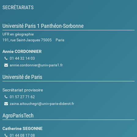
SECRÉTARIATS
Université Paris 1 Panthéon-Sorbonne
UFR en géographie
191, rue Saint-Jacques
75005
Paris
Annie CORDONNIER
01 44 32 14 03
annie.cordonnier@univ-paris1.fr
Université de Paris
Secrétariat provisoire
01 57 27 71 62
zaina.aitouchegri@univ-paris-diderot.fr
AgroParisTech
Catherine SEGONNE
01 44 08 17 08